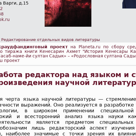
 Варги, д.15
62
38
ok.ru
/
Редактирование отдельных видов литературы
краудфандинговый проект
на Planeta.ru по сбору сре
го тиража книги Кенесарин Ахмет "История Кенесары К
Насаб-наме-йи султан Садык» – «Родословная султана Сады
ш проект
Работа редактора над языком и 
роизведения научной литерату
я черта языка научной литературы — стремлени
начности выражений. Оно реализуется в разработке
нологии, в широком применении специальной 
бокий и всесторонний анализ языка науки к
еятельности является предметом специальных 
обозначим лишь редакторский аспект изучения
ы, наиболее значимые с точки зрения их влияни