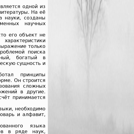
является одной из
итературы. На её
а науки, созданы
менных научных
сто его объект не
 характеристики
выражение только
проблемой поиска
чный, богатый в
ескую сущность и
ботал принципы
рме. Он строится
азования сложных
жений в другие.
счёт принимается
зыки, необходимо
оварь и алфавит,
ованного языка
ов в ряде наук,