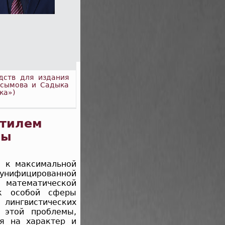
дств для издания
асымова и Садыка
ка»)
стилем
ры
е к максимальной
 унифицированной
математической
ак особой сферы
лингвистических
 этой проблемы,
я на характер и