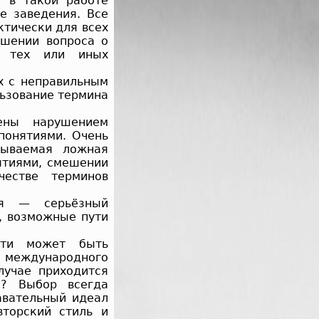
т в такой работе
е заведения. Все
ктически для всех
ешении вопроса о
я тех или иных
х с неправильным
ьзование термина
ены нарушением
понятиями. Очень
зываемая ложная
ятиями, смешении
честве терминов
ия — серьёзный
, возможные пути
ости может быть
и международного
лучае приходится
е? Выбор всегда
авательный идеал
вторский стиль и