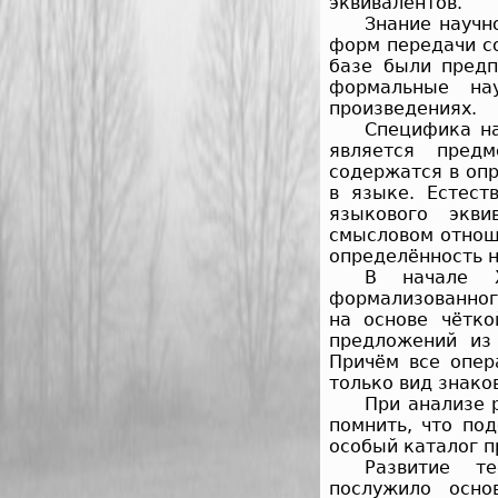
эквивалентов.
Знание научн
форм передачи с
базе были предп
формальные на
произведениях.
Специфика на
является предм
содержатся в оп
в языке. Естест
языкового экви
смысловом отнош
определённость н
В начале X
формализованног
на основе чётко
предложений из
Причём все опер
только вид знако
При анализе 
помнить, что по
особый каталог 
Развитие те
послужило осно