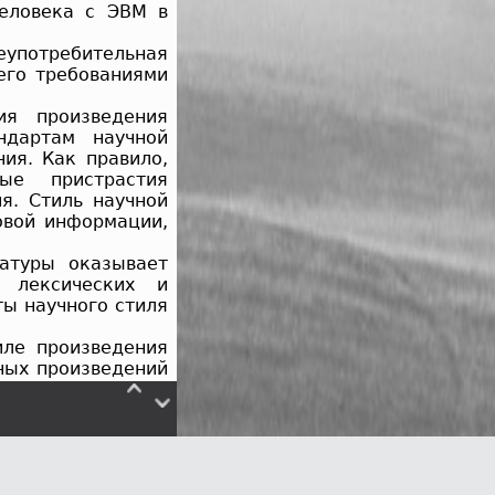
еловека с ЭВМ в
еупотребительная
его требованиями
ия произведения
ндартам научной
ия. Как правило,
ые пристрастия
я. Стиль научной
овой информации,
атуры оказывает
 лексических и
ты научного стиля
иле произведения
ных произведений
ного материала в
уководствоваться
ингвистической
главная задача
ивидуальности.