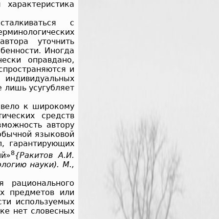
 характеристика
сталкиваться с
ерминологических
втора уточнить
бенности. Иногда
ески оправдано,
спространяются и
индивидуаль­ных
е лишь усугубляет
ивело к широкому
ических средств
зможность автору
 обычной языковой
л, гарантирующих
8
ий»
{Ракитов А.И.
логию науки). М.,
я рационального
ых предметов или
сти используемых
ке нет словесных