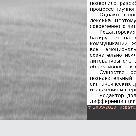
позволило разр
процессе научног
Однако основ
лексика. Поэтом
современного лит
Редакторска
базируется на 
коммуникации, ж
все эмоционал
сознательно иск
литературы очен
объективность вс
Существенно
познавательны
синтаксических с
изложения матер
Редактор дол
дифференциации 
от стиля работ 
© 2009-2020 "Издате
фундаментальных 
При анализе 
положениями и
дисциплиной —
редактировани