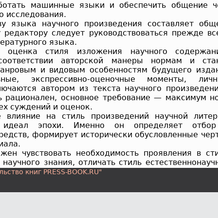
аботать машинные языки и обеспечить общение ч
о исследования.
у языка научного произведения составляет общ
у редактору следует руководствоваться прежде вс
ературного языка.
я оценка стиля изложения научного содержан
соответствии авторской манеры нормам и ста
анровым и видовым особенностям будущего издан
ьные, экспрессивно-оценочные моменты, личн
лючаются автором из текста научного произведени
ь рационален, основное требование — максимум н
ех суждений и оценок.
е влияние на стиль произведений научной литер
й идеал эпохи. Именно он определяет отбор
редств, формирует исторически обусловленные чер
иала.
жен чувствовать необходимость проявления в ст
научного знания, отличать стиль естественнонауч
по общественным наукам, стиль изложения науч
льство книг PRESS-BOOK.RU"
и в прикладных науках.
стиля научного произведения редактор обязан р
 критериями, выработанными специальной л
 теорией стилей, и при этом помнить, что 
я — максимальное сохранение авторской инд