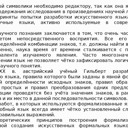
ой символики необходимо редактору, так как она 
одержания исследования в произведениях научной л
риняты попытки разработки искусственного язык
учные языки, активно используемые в совре
учного познания заключается в том, что очень ча
етом непосредственного восприятия. Все его
ределённой комбинации знаков, т.е. должны найти 
венно, наука время от времени сталкивается с 
валента изучаемого явления. Часто многозна
ении язык не позволяет чётко зафиксировать логич
аучного понятия.
X в. австрийский учёный Гильберт разра
о языка, правила которого были заданы в явной фо
й определённости исходных знаков, правил обр
 простых и правил преобразования одних предло
ации проводятся без учёта значения знаков, в ра
в и их место в данной последовательности символов.
работ, в которых используются формализованные я
добный язык всегда имеет чётко установленный сл
правильных выражений.
оретических принципов построения формализ
вой создания искусственных формальных язык