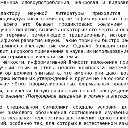
 манера словоупотребления, жанровая и видовая
дактору научной литературы приходится 
индивидуальных терминов, не зафиксированных в т
е всего это бывает продиктовано желанием а
учное понятие, выявить некоторые его черты и осо
го термина, заменяющего традиционный, историч
цификой развития науки. Такие термины быстро ра
ерминологическую систему. Однако большинство 
дит широкого применения в науке, их использовани
ии терминоло­гической системы.
 чёткости, информативной ёмкости изложения пр
учный язык и стиль целого комплекса математ
ктор должен учитывать, что именно они дают во
дних истинных утверждений к другим не на основе
базе чётко сформулированных формальных прави
й, логически без­укоризненный способ рассужден
о знания: (Популярное введение в логику и методо
ие специальной символики создало условия дл
ем знакового обозначения соотношения изучаем
ась реальная перспектива достижения однозначно
ий, особенно тех, для которых в естественном язы