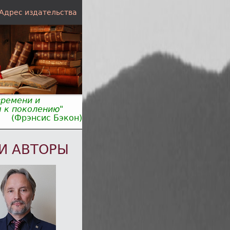
Адрес издательства
времени и
 к поколению"
(Фрэнсис Бэкон)
И АВТОРЫ