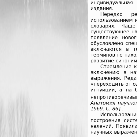
индивидуальная
издания.
Нередко ре
использованием 
словарях. Чащ
существующее на
появление ново
обусловлено спе
включаются в т
терминов не нахо
развитие синоним
Стремление к
включению в на
выражения. Реда
«переходить от о
интуиции, а на 
непротиворечивы
Анатомия научног
1969. С. 86}
.
Использован
построения сист
явлений. Появил
научных выражен