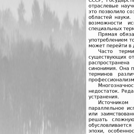
СССР, Государст
отраслевые науч
это позволило со
областей науки.
возможности и
специальных тер
Прямая обяза
употреблением т
может перейти в 
Часто терми
существующих от
распространена
синонимия. Она 
терминов разли
профессионализм
Многозначн
недостаток. Ред
устранения.
Источником 
параллельное ис
или заимствован
решать сложную
обусловливается
эпохи, особенно