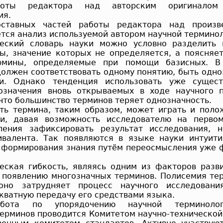
аботы редактора над авторским оригинало
ия.
ставных частей работы редактора над произв
тся анализ используемой авто­ром научной терминол
еский словарь науки можно условно разделить 
ы, значение которых не определяется, а поясняет
рмины, определяемые при помощи базисных. 
должен соответствовать одному понятию, быть одно
ки. Однако тенденция использовать уже сущес
означения вновь открываемых в ходе научного п
 что большинство терминов теряет однозначность.
ть термина, таким образом, может играть и поло
ии, давая возможность исследователю на первом
ления зафиксировать результат исследования,
ивалента. Так появляются в языке науки интуи
 формирования знания путём переосмысления уже
еская гибкость, являясь одним из факторов разви
к появлению многозначных терминов. Полисемия те
 оно затрудняет процесс научного исследовани
ватную передачу его средствами языка.
бота по упорядочению научной терминолог
терминов проводится Комитетом научно-технической