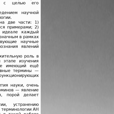
м с целью его
едением научной
огии.
на две части: 1)
ся примерами; 2)
В идеале каждый
значным в рамках
твующие научные
ознания явлений
жительную роль в
 этапе изучения
 не имеющий ещё
тивные термины —
 функционирующих
тия науки, очень
рминов — явление
я, порой делает
ии, устранению
 терминологии АН