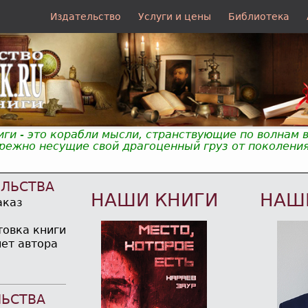
Издательство
Услуги и цены
Библиотека
иги - это корабли мысли, странствующие по волнам 
ежно несущие свой драгоценный груз от поколения
ЕЛЬСТВА
НАШИ КНИГИ
НАШ
аказ
товка книги
чет автора
ЛЬСТВА