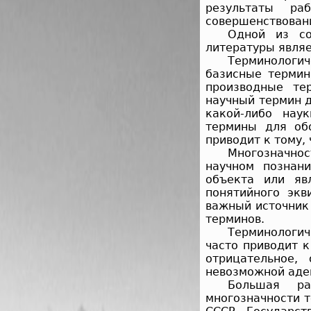
результаты р
совершенствован
Одной из со
литературы являе
Терминологич
базисные термин
производные те
научный термин 
какой-либо нау
термины для об
приводит к тому,
Многозначнос
научном познан
объекта или яв
понятийного экв
важный источник
терминов.
Терминологич
часто приводит 
отрицательное,
невозможной адек
Большая ра
многозначности 