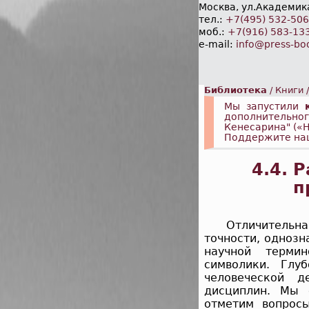
Москва, ул.Академика
тел.:
+7(495) 532-50
моб.:
+7(916) 583-13
e-mail:
info@press-bo
Библиотека
/
Книги
Мы запустили
дополнительно
Кенесарина" («
Поддержите на
4.4. 
п
Отличительна
точности, одноз
научной терми
символики. Глу
человеческой д
дисциплин. Мы 
отметим вопрос