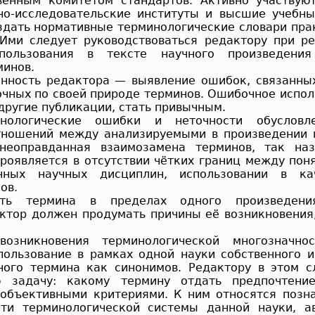
венным комитетом стандартов. Активно участвую
но-исследовательские институты и высшие учебны
здать нормативные терминологические словари пра
 Ими следует руководствоваться редактору при р
спользования в тексте научного произведени
минов.
нность редактора — выявление ошибок, связанны
очных по своей природе терминов. Ошибочное испол
другие публикации, стать привычным.
нологические ошибки и неточности обусловл
ношений между анализируемыми в произведении 
 неоправданная взаимозамена терминов, так на
проявляется в отсутствии чётких границ между пон
чных научных дисциплин, использовании в ка
ов.
ость термина в пределах одного произведен
актор должен продумать причины её возникновения
возникновения терминологической многозначн
пользование в рамках одной науки собственного 
ного термина как синонимов. Редактору в этом с
 задачу: какому термину отдать предпочтени
 объективными критериями. К ним относятся позн
сти терминологической системы данной науки, а